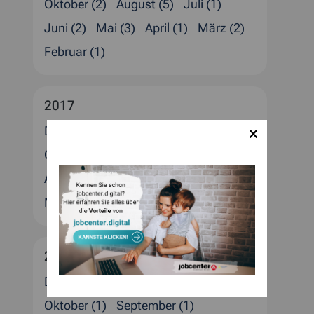
Oktober (2)
August (5)
Juli (1)
Juni (2)
Mai (3)
April (1)
März (2)
Februar (1)
2017
Dezember (4)
November (3)
Oktober (2)
September (1)
August (1)
Juli (4)
Juni (3)
April (2)
März (1)
Februar (2)
Januar (4)
2016
Dezember (5)
November (1)
Oktober (1)
September (1)