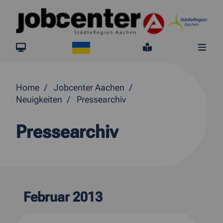
Springe direkt zum Inhalt
Ukraine
jobcenter.digital
Leichte Sprach
Me
Home
Jobcenter Aachen
Neuigkeiten
Pressearchiv
Pressearchiv
Februar 2013