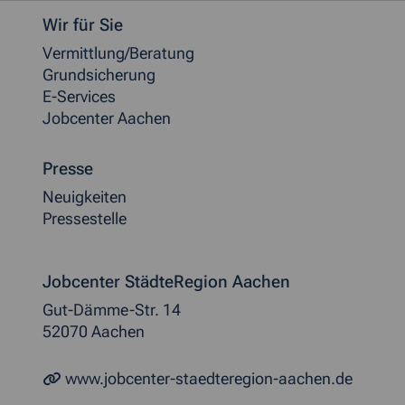
Weitere allgemeine Informationen
Wir für Sie
Vermittlung/Beratung
Grundsicherung
E-Services
Jobcenter Aachen
Presse
Neuigkeiten
Pressestelle
Jobcenter StädteRegion Aachen
Gut-Dämme-Str. 14
52070 Aachen
www.jobcenter-staedteregion-aachen.de