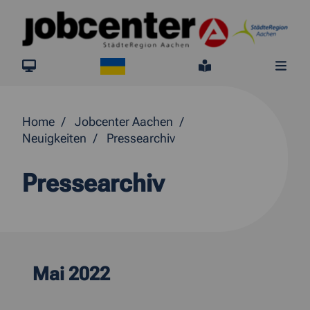
Springe direkt zum Inhalt
Ukraine
jobcenter.digital
Leichte Sprach
Me
Home
Jobcenter Aachen
Neuigkeiten
Pressearchiv
Pressearchiv
Mai 2022