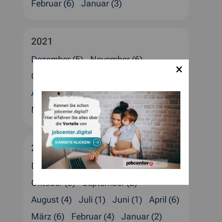
Februar (6)
Januar (3)
2021
Dezember (5)
November (6)
Oktober (5)
September (2)
August (4)
Juli (8)
Juni (3)
April (6)
März (4)
Februar (4)
2020
Dezember (6)
November (2)
Oktober (3)
September (2)
August (4)
Juli (1)
Juni (1)
April (6)
März (6)
Februar (4)
Januar (2)