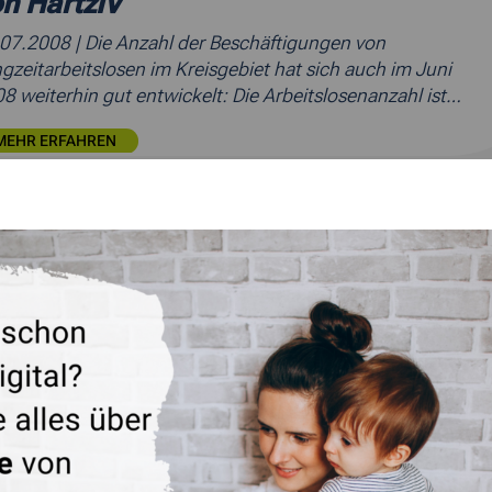
n HartzIV
.07.2008
| Die Anzahl der Beschäftigungen von
gzeitarbeitslosen im Kreisgebiet hat sich auch im Juni
8 weiterhin gut entwickelt: Die Arbeitslosenanzahl ist…
MEHR ERFAHREN
kordtief -" Anzahl der
ngzeitarbeitslosen in Stolberg auf
edrigstem Stand seit Einführung von
rtzIV
.07.2008
| Die Anzahl der Beschäftigungen von
gzeitarbeitslosen in Stolberg hat sich auch im Juni
8 weiterhin gut entwickelt: Die Arbeitslosigkeit in…
MEHR ERFAHREN