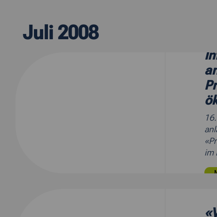
Juli 2008
In
an
Pr
ö
16
anl
«Pr
im 
«V