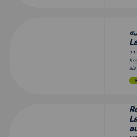
«J
La
11
Kre
als
Re
La
au