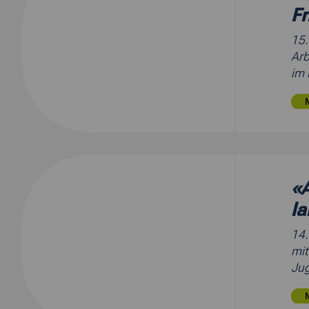
F
15
Arb
im 
«
la
14
mit
Jug