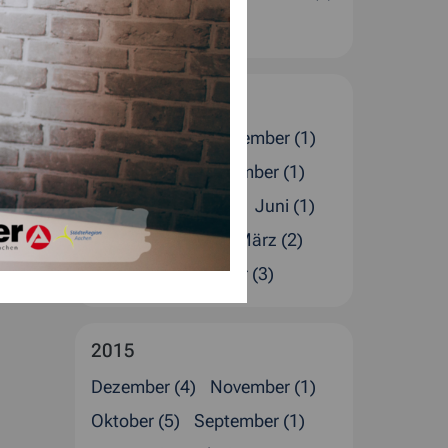
Januar (4)
2016
Dezember (5)
November (1)
Oktober (1)
September (1)
August (4)
Juli (2)
Juni (1)
Mai (1)
April (4)
März (2)
Februar (4)
Januar (3)
2015
Dezember (4)
November (1)
Oktober (5)
September (1)