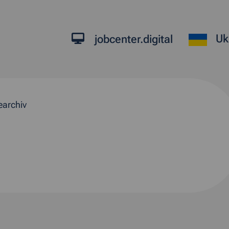
Uk
jobcenter.digital
earchiv