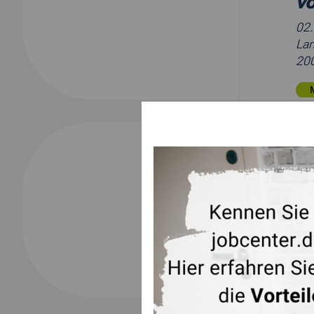
vo
02
Lan
200
Re
La
ni
Ha
02
Lan
200