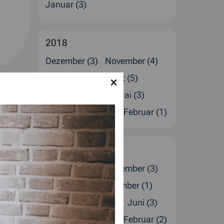
Januar (3)
2018
Dezember (3)
November (4)
Oktober (2)
August (5)
Juli (1)
Juni (2)
Mai (3)
April (1)
März (2)
Februar (1)
2017
Dezember (4)
November (3)
Oktober (2)
September (1)
August (1)
Juli (4)
Juni (3)
April (2)
März (1)
Februar (2)