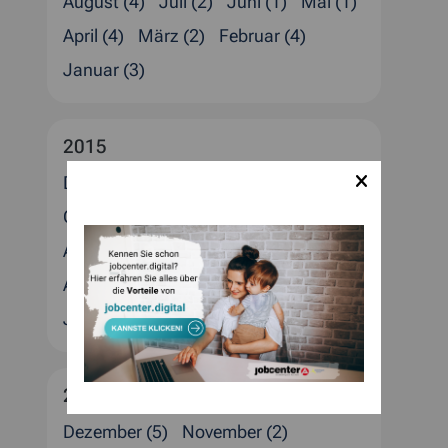
August (4)
Juli (2)
Juni (1)
Mai (1)
April (4)
März (2)
Februar (4)
Januar (3)
2015
Dezember (4)
November (1)
Oktober (5)
September (1)
August (2)
Juli (2)
Juni (1)
Mai (3)
April (1)
März (4)
Februar (3)
Januar (1)
2014
Dezember (5)
November (2)