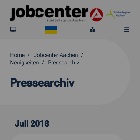
Springe direkt zum Inhalt
Ukraine
jobcenter.digital
Leichte Sprach
Me
Home
Jobcenter Aachen
Neuigkeiten
Pressearchiv
Pressearchiv
Juli 2018