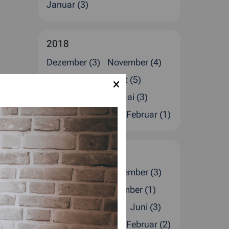
Januar (3)
2018
Dezember (3)
November (4)
Oktober (2)
August (5)
Juli (1)
Juni (2)
Mai (3)
April (1)
März (2)
Februar (1)
2017
Dezember (4)
November (3)
Oktober (2)
September (1)
August (1)
Juli (4)
Juni (3)
April (2)
März (1)
Februar (2)