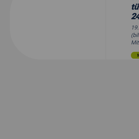
tü
24
19
(bi
Mit