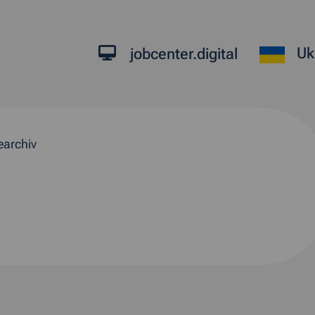
Uk
jobcenter.digital
earchiv