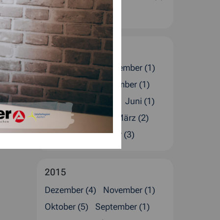
Januar (4)
2016
Dezember (5)
November (1)
Oktober (1)
September (1)
August (4)
Juli (2)
Juni (1)
Mai (1)
April (4)
März (2)
Februar (4)
Januar (3)
2015
Dezember (4)
November (1)
Oktober (5)
September (1)