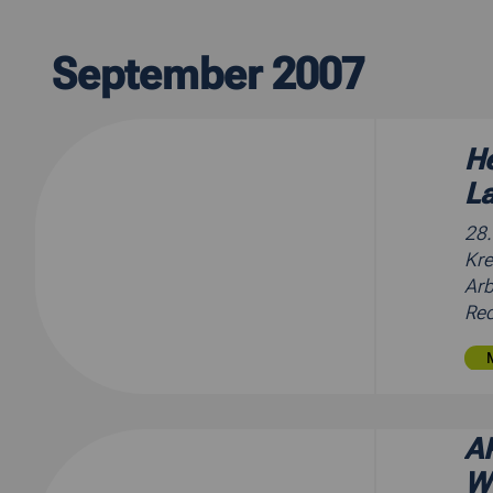
September 2007
He
La
28
Kre
Arb
Rec
AR
W