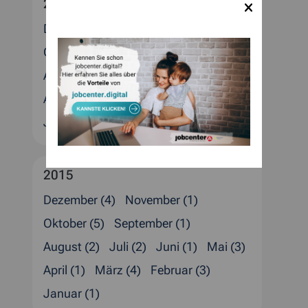
2016
Dezember (5)
November (1)
Oktober (1)
September (1)
August (4)
Juli (2)
Juni (1)
Mai (1)
April (4)
März (2)
Februar (4)
Januar (3)
2015
Dezember (4)
November (1)
Oktober (5)
September (1)
August (2)
Juli (2)
Juni (1)
Mai (3)
April (1)
März (4)
Februar (3)
Januar (1)