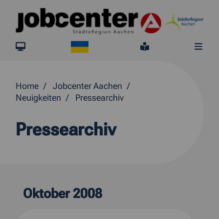
Springe direkt zum Inhalt
Ukraine
jobcenter.digital
Leichte Sprach
Me
Home
Jobcenter Aachen
Neuigkeiten
Pressearchiv
Pressearchiv
Oktober 2008