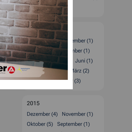
Januar (4)
2016
Dezember (5)
November (1)
Oktober (1)
September (1)
August (4)
Juli (2)
Juni (1)
Mai (1)
April (4)
März (2)
Februar (4)
Januar (3)
2015
Dezember (4)
November (1)
Oktober (5)
September (1)