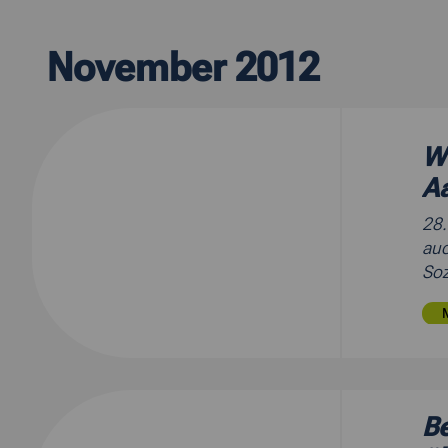
November 2012
W
A
28
auc
Soz
Be