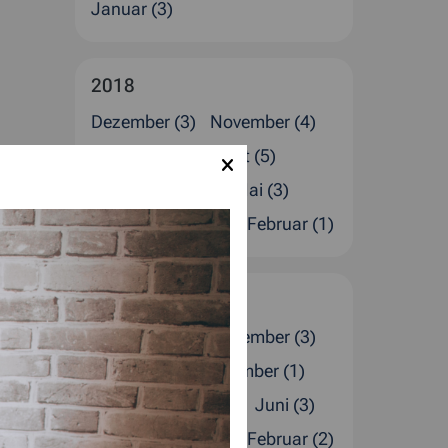
Januar (3)
2018
Dezember (3)
November (4)
Oktober (2)
August (5)
Juli (1)
Juni (2)
Mai (3)
April (1)
März (2)
Februar (1)
2017
Dezember (4)
November (3)
Oktober (2)
September (1)
August (1)
Juli (4)
Juni (3)
April (2)
März (1)
Februar (2)