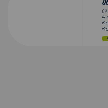
üb
09
fin
Bes
Re