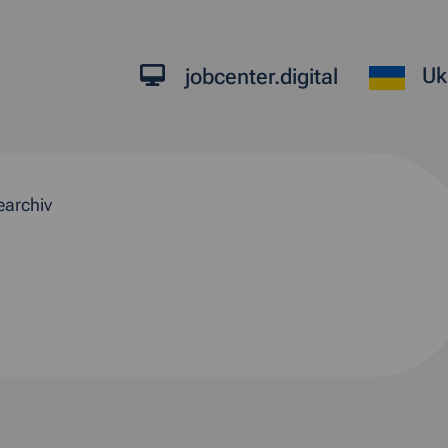
Uk
jobcenter.digital
earchiv