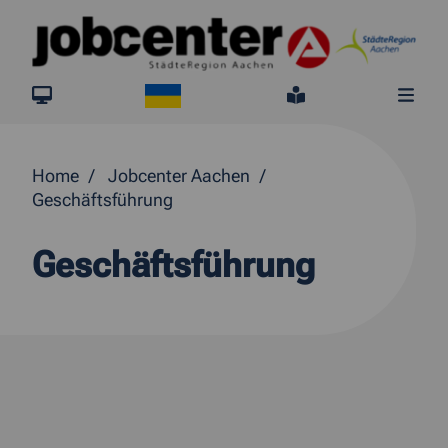
Springe direkt zum Inhalt
Ukraine
jobcenter.digital
Leichte Sprach
Me
Home
Jobcenter Aachen
Geschäftsführung
Geschäftsführung