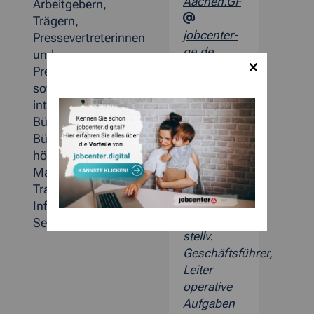
Aachen.GF
Arbeitgebern,
Trägern,
jobcenter-
Pressevertreterinnen
ge.de
und
Pressevertretern
sowie allen
interessierten
Bürgerinnen und
Bürgern ein
höchstmögliches
Maß an
Manfred
Transparenz,
Information und
Kreutzer
Service bieten
stellv.
Geschäftsführer,
Leiter
operative
Aufgaben