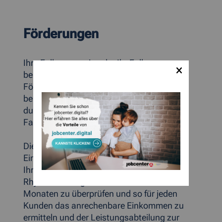
Förderungen
Ihre Fallmanagerin oder Ihr Fallmanager
berät Sie und entscheidet über mögliche
Förderleistungen. Zusätzlich werden Sie
bei Ihrer weiteren selbstständigen Tätigkeit
durch Ihre Fallmanagerin oder Ihren
Fallmanager begleitet.
Die Einkommensermittlerinnen und
Einkommensermittler haben die Aufgabe
Ihre Unterlagen zum Einkommen (EKS) im
Rhythmus von grundsätzlich sechs
Monaten zu überprüfen und so für jeden
Kunden das anrechenbare Einkommen zu
ermitteln und der Leistungsabteilung zur