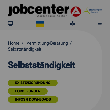
Springe direkt zum Inhalt
Ukraine
jobcenter.digital
Leichte Sprach
Me
Home
Vermittlung/Beratung
Selbstständigkeit
Selbstständigkeit
EXISTENZGRÜNDUNG
FÖRDERUNGEN
INFOS & DOWNLOADS