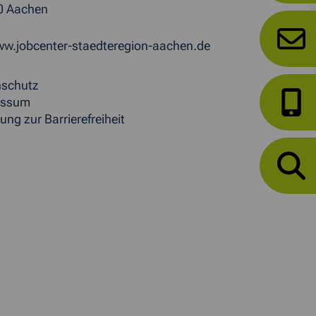
0 Aachen
w.jobcenter-staedteregion-aachen.de
nschutz
essum
ung zur Barrierefreiheit