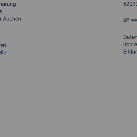
herung
5207
s
r Aachen
ww
Date
Impr
ten
Erklär
lle