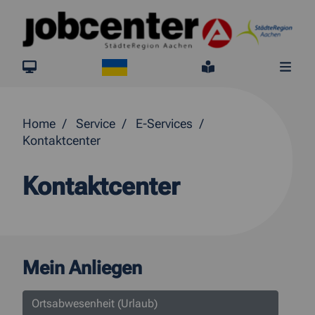
Springe direkt zum Inhalt
Ukraine
jobcenter.digital
Leichte Sprach
Me
Home
Service
E-Services
Kontaktcenter
Kontaktcenter
Mein Anliegen
Ortsabwesenheit (Urlaub)