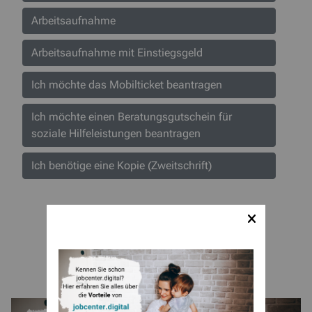
Arbeitsaufnahme
Arbeitsaufnahme mit Einstiegsgeld
Ich möchte das Mobilticket beantragen
Ich möchte einen Beratungsgutschein für
soziale Hilfeleistungen beantragen
Ich benötige eine Kopie (Zweitschrift)