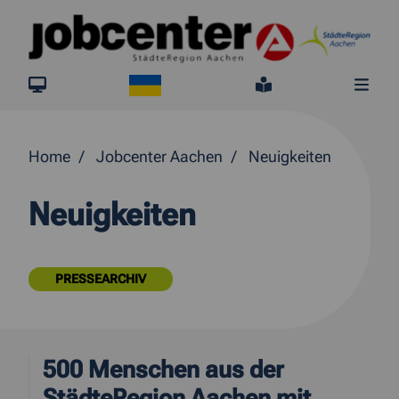
Springe direkt zum Inhalt
Ukraine
jobcenter.digital
Leichte Sprach
Me
Home
Jobcenter Aachen
Neuigkeiten
Neuigkeiten
PRESSEARCHIV
500 Menschen aus der
StädteRegion Aachen mit