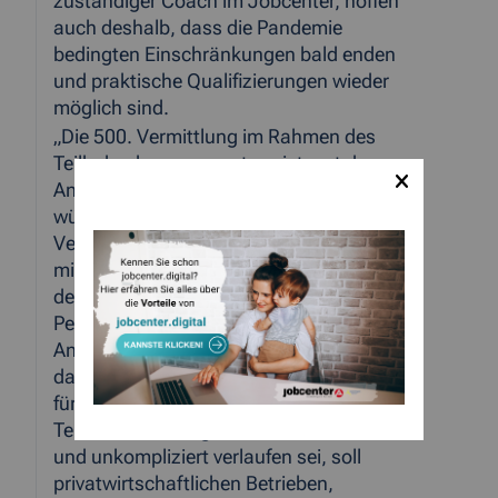
zuständiger Coach im Jobcenter, hoffen
auch deshalb, dass die Pandemie
bedingten Einschränkungen bald enden
und praktische Qualifizierungen wieder
möglich sind.
„Die 500. Vermittlung im Rahmen des
Teilhabechancengesetzes ist erst der
Anfang, betont Herr Eickmeier und
wünscht sich weitere Arbeitgeber mit Herz,
Verstand und einem langen Atem, damit
mindestens weiteren 500 Menschen aus
der StädteRegion eine berufliche
Perspektive eröffnet werden kann. Die
Anmerkung des Herrn Röckerath, dass
das Antrags- und Bewilligungsverfahren
für eine Förderung nach dem
Teilhabechancengesetz unerwartet schnell
und unkompliziert verlaufen sei, soll
privatwirtschaftlichen Betrieben,