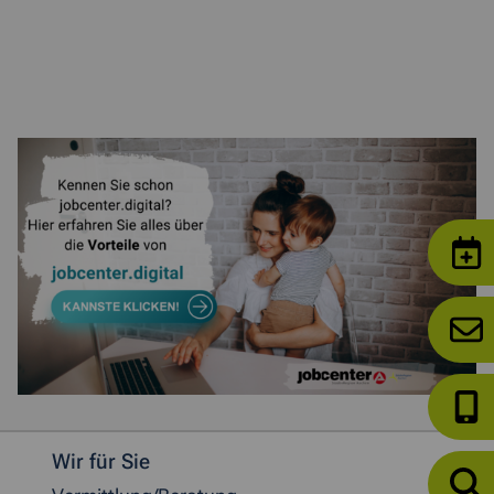
Weitere allgemeine Informationen
Wir für Sie