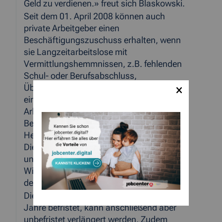
Geld zu verdienen.» freut sich Blaskowski.
Seit dem 01. April 2008 können auch
private Arbeitgeber einen
Beschäftigungszuschuss erhalten, wenn
sie Langzeitarbeitslose mit
Vermittlungshemmnissen, z.B. fehlenden
Schul- oder Berufsabschluss,
Überschuldung oder Behinderung
einstellen. «Somit können neue
Arbeitsplätze geschaffen werden, indem
Betriebe z.B. ihre Fachkräfte von einfachen
Helfer-tätigkeiten entlasten oder
Dienstleistungen anbieten, die zuvor
unrentabel erschienen.» betont Bernd
Wirtz, stellvertretender Geschäftsführer
der ARGE im Kreis Aachen.
Die JobPerspektive ist zunächst auf zwei
Jahre befristet, kann anschließend aber
unbefristet verlängert werden. Zudem