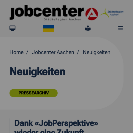
Springe direkt zum Inhalt
Ukraine
jobcenter.digital
Leichte Sprach
Me
Home
Jobcenter Aachen
Neuigkeiten
Neuigkeiten
PRESSEARCHIV
Dank «JobPerspektive»
wieder eine Zukunft