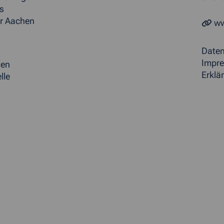
s
r Aachen
ww
Date
Impr
ten
Erklär
lle