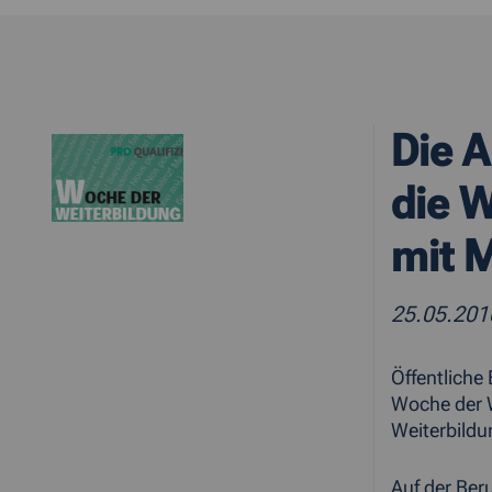
Die A
die 
mit M
25.05.201
Öffentlich
Woche der W
Weiterbildu
Auf der Ber