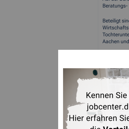
Beratungs- 
Beteiligt s
Wirtschaft
Tochterunte
Aachen und 
<link http:
<link http:
ZUR