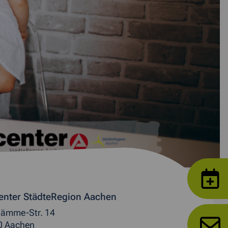
enter StädteRegion Aachen
ämme-Str. 14
0 Aachen