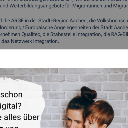
und Weiterbildungsangebote für Migrantinnen und Migrante
ind die ARGE in der StädteRegion Aachen, die Volkshochsc
sförderung / Europäische Angelegenheiten der Stadt Aac
rnehmen Qualitec, die Stabsstelle Integration, die RAG-Bi
das Netzwerk Integration.
 www.proqua.de cms index._cglkptcxmg_.html external-link
 www.az-web.de sixcms external-link>mehr zur ZAB...
ÜCK