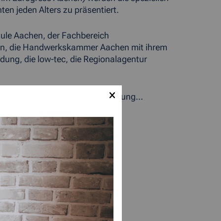
n jeden Alters zu präsentiert.
hule Aachen, der Fachbereich
hen, die Handwerkskammer Aachen mit ihrem
ldung, die low-tec, die Regionalagentur
>mehr zur Woche der Weiterbildung...