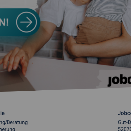
ormationen
ie
Jobc
ung/Beratung
Gut-D
herung
5207