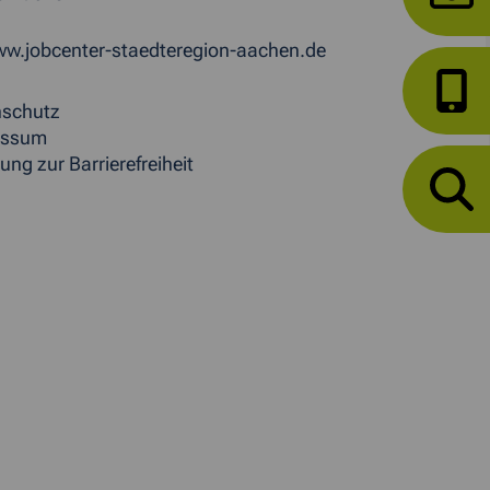
w.jobcenter-staedteregion-aachen.de
nschutz
essum
ung zur Barrierefreiheit