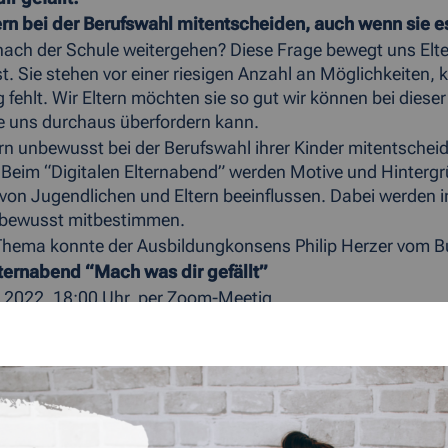
rn bei der Berufswahl mitentscheiden, auch wenn sie es
 nach der Schule weitergehen? Diese Frage bewegt uns El
t. Sie stehen vor einer riesigen Anzahl an Möglichkeiten, 
g fehlt. Wir Eltern möchten sie so gut wir können bei dies
e uns durchaus überfordern kann.
n unbewusst bei der Berufswahl ihrer Kinder mitentscheide
Beim “Digitalen Elternabend” werden Motive und Hintergrün
von Jugendlichen und Eltern beeinflussen. Dabei werden 
bewusst mitbestimmen.
Thema konnte der Ausbildungkonsens Philip Herzer vom Bu
lternabend “Mach was dir gefällt”
 2022, 18:00 Uhr, per Zoom-Meetig
ose Anmeldung unter
berufsstart
aachen.ihk.de
ist ge
ing:
/us02web.zoom.us/j/83393888156?pwd=Qzl3dm9zM3pz
: 833 9388 8156
226343