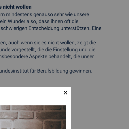
 nicht wollen
tern mindestens genauso sehr wie unsere
kein Wunder also, dass ihnen oft die
er schwierigen Entscheidung unterstützen. Eine
n, auch wenn sie es nicht wollen, zeigt die
de vorgestellt, die die Einstellung und die
insbesondere Aspekte behandelt, die unser
ndesinstitut für Berufsbildung gewinnen.
wünscht.
a2F2anc=dmJCazlGdz09