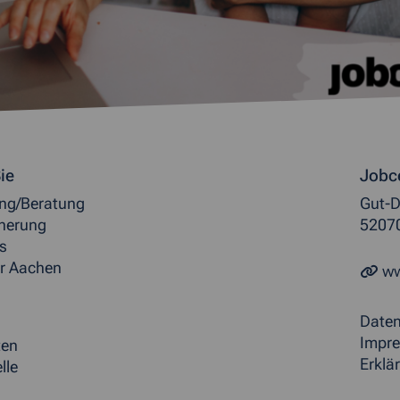
ormationen
ie
Jobc
ung/Beratung
Gut-D
herung
5207
s
r Aachen
ww
Date
Impr
ten
Erklär
lle