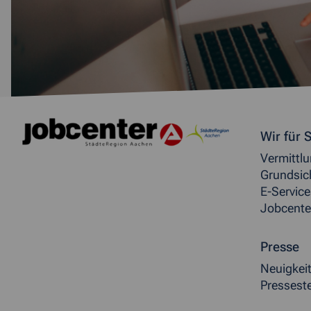
Weitere allgemeine Inf
Wir für S
Vermittl
Grundsic
E-Service
Jobcente
Presse
Neuigkei
Presseste