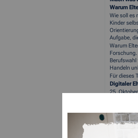
Warum Elte
Wie soll es
Kinder selbs
Orientierun
Aufgabe, di
Warum Elter
Forschung. 
Berufswahl 
Handeln un
Für dieses 
Digitaler E
25. Oktober
Eine forml
Zoom-Meet
https:/
Meeting-ID
Kenncode: 