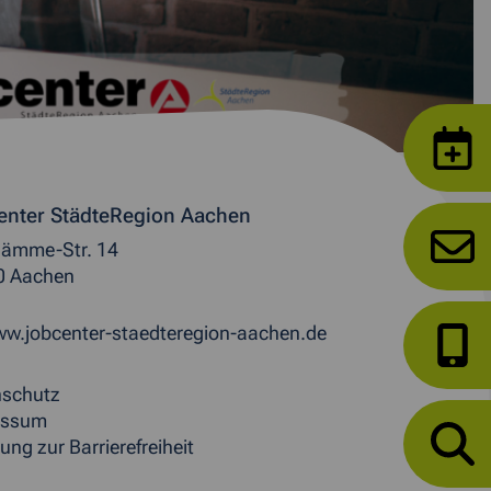
enter StädteRegion Aachen
ämme-Str. 14
0 Aachen
w.jobcenter-staedteregion-aachen.de
nschutz
essum
ung zur Barrierefreiheit