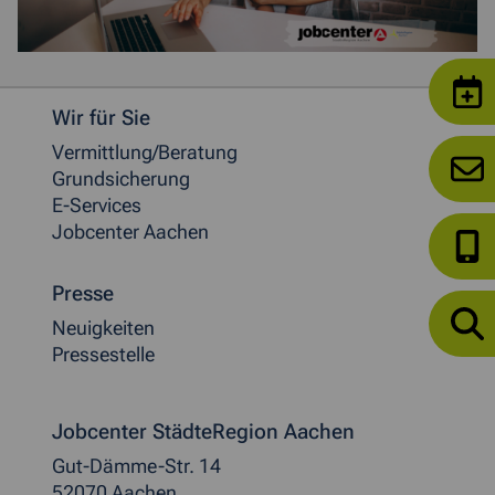
Weitere allgemeine Informationen
Wir für Sie
Vermittlung/Beratung
Grundsicherung
E-Services
Jobcenter Aachen
Presse
Neuigkeiten
Pressestelle
Jobcenter StädteRegion Aachen
Gut-Dämme-Str. 14
52070 Aachen