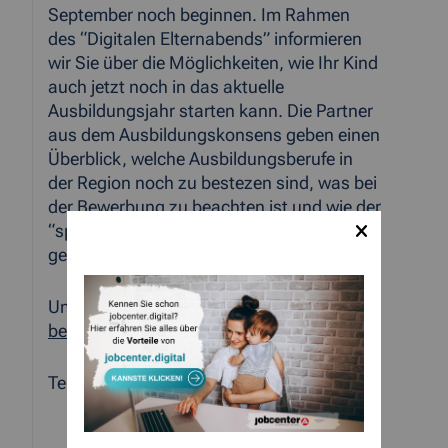
September noch beginnen. Im Rahmen
des “Digitalen Elternabends” informieren
wir Sie über die Möglichkeiten, wie Ihr Kind
auch jetzt noch in das aktuelle
Ausbildungsjahr starten kann. Die Partner
aus dem Ausbildungskonsens geben einen
Überblick, welche Ausbildungsberufe in
der Region noch zu bestezen sind, was bei
der Bewerbung zu beachten ist und wie der
“spätere” Einstieg in eine Ausbildung
gelingen kann.
Um eine formlose Anmeldung unter
berufsstart
aachen.ihk.de
wird gebeten.
Termin und Einwahldaten