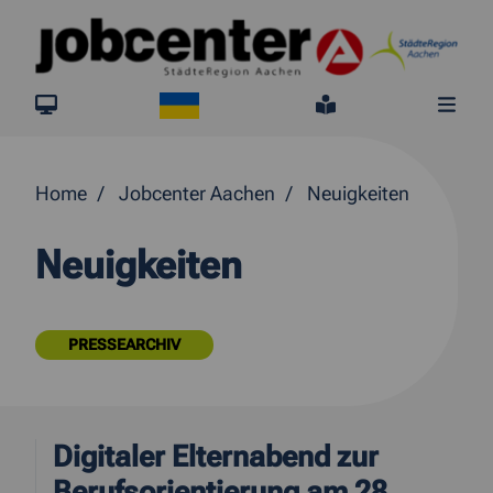
Springe direkt zum Inhalt
Ukraine
jobcenter.digital
Leichte Sprach
Me
Home
Jobcenter Aachen
Neuigkeiten
Neuigkeiten
PRESSEARCHIV
Digitaler Elternabend zur
Berufsorientierung am 28.