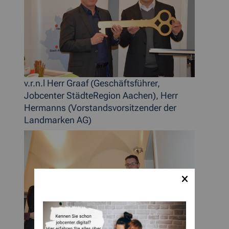
v.r.n.l Herr Graaf (Geschäftsführer,
Jobcenter StädteRegion Aachen), Herr
Hermanns (Vorstandsvorsitzender der
Landmarken AG)