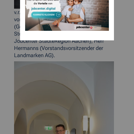
v.r.n.l Herr Dr. Grüttemeier (Bürgermeister
von Stolberg), Herr Alt
(Geschäftsstellenleiter von Jobcenter-
Stolberg), Herr Graaf (Geschäftsführer,
Jobcenter StädteRegion Aachen), Herr
Hermanns (Vorstandsvorsitzender der
Landmarken AG).