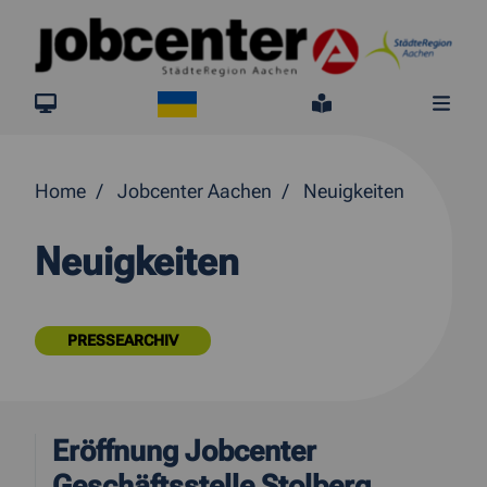
Springe direkt zum Inhalt
Ukraine
jobcenter.digital
Leichte Sprach
Me
Home
Jobcenter Aachen
Neuigkeiten
Neuigkeiten
PRESSEARCHIV
Eröffnung Jobcenter
Geschäftsstelle Stolberg