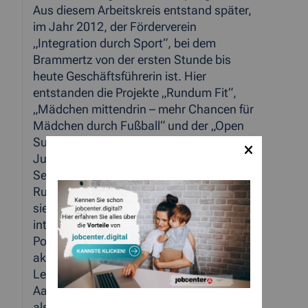
Aus diesem Arbeitskreis entstand später,
im Jahr 2012, der Förderverein
„Integration durch Sport“, bei dem
Brammertz von der ersten Stunde bis
heute Geschäftsführerin ist. Hier
entstanden die Projekte „Rundum Fit“,
„Mädchen mittendrin – mehr Chancen für
Mädchen durch Fußball“ und der „Open
Sunday“. Für die Idee der „Integrativen
Jugendcamps“, eine Trilogie aus
Segelfliegen in Merzbrück, Segeln am
Rursee und Zirkus in Simmerath, gründete
sie den „Verein zur Förderung von
integrativen Jugendcamps“.
Politisch war und ist sie ebenfalls sehr
aktiv: Von 2014 bis 2020 saß sie für eine
Legislaturperiode für die CDU-Fraktion im
Aachener Stadtrat, danach und bis heute
als sachkundige Bürgerin im