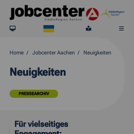
Springe direkt zum Inhalt
Ukraine
jobcenter.digital
Leichte Sprach
Me
Home
Jobcenter Aachen
Neuigkeiten
Neuigkeiten
PRESSEARCHIV
Für vielseitiges
Engagement: