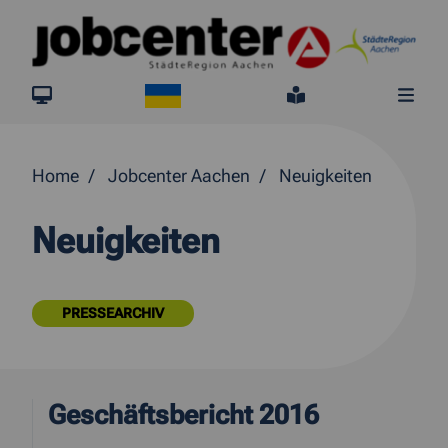
Springe direkt zum Inhalt
Ukraine
jobcenter.digital
Leichte Sprach
Me
Home
Jobcenter Aachen
Neuigkeiten
Neuigkeiten
PRESSEARCHIV
Geschäftsbericht 2016