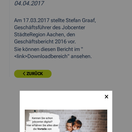
04.04.2017
Am 17.03.2017 stellte Stefan Graaf,
Geschäftsführer des Jobcenter
StädteRegion Aachen, den
Geschäftsbericht 2016 vor.
Sie können diesen Bericht im "
<link>Downloadbereich" ansehen.
ZURÜCK