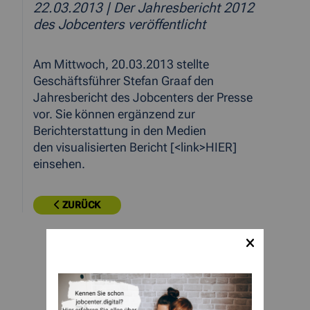
22.03.2013
| Der Jahresbericht 2012
des Jobcenters veröffentlicht
Am Mittwoch, 20.03.2013 stellte
Geschäftsführer Stefan Graaf den
Jahresbericht des Jobcenters der Presse
vor. Sie können ergänzend zur
Berichterstattung in den Medien
den visualisierten Bericht [<link>HIER]
einsehen.
ZURÜCK