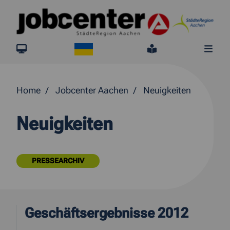
Springe direkt zum Inhalt
Ukraine
jobcenter.digital
Leichte Sprach
Me
Home
Jobcenter Aachen
Neuigkeiten
Neuigkeiten
PRESSEARCHIV
Geschäftsergebnisse 2012