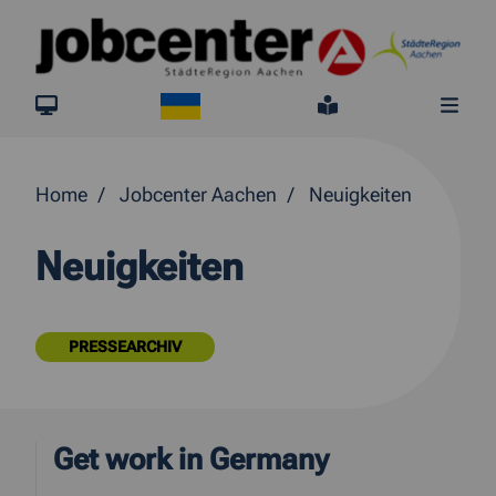
Springe direkt zum Inhalt
Ukraine
jobcenter.digital
Leichte Sprach
Me
Home
Jobcenter Aachen
Neuigkeiten
Neuigkeiten
PRESSEARCHIV
Get work in Germany