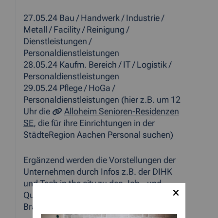
27.05.24 Bau / Handwerk / Industrie /
Metall / Facility / Reinigung /
Dienstleistungen /
Personaldienstleistungen
28.05.24 Kaufm. Bereich / IT / Logistik /
Personaldienstleistungen
29.05.24 Pflege / HoGa /
Personaldienstleistungen (hier z.B. um 12
Uhr die
Alloheim Senioren-Residenzen
SE
, die für ihre Einrichtungen in der
StädteRegion Aachen Personal suchen)
Ergänzend werden die Vorstellungen der
Unternehmen durch Infos z.B. der DIHK
und Tech in the city zu den Job,- und
Qualifizierungschancen in den jeweiligen
Branchen.