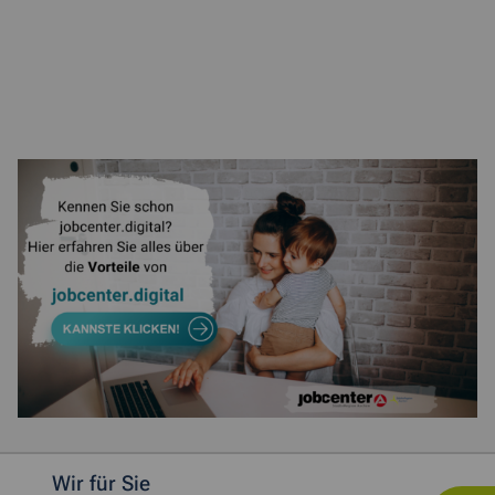
Weitere allgemeine Informationen
Wir für Sie