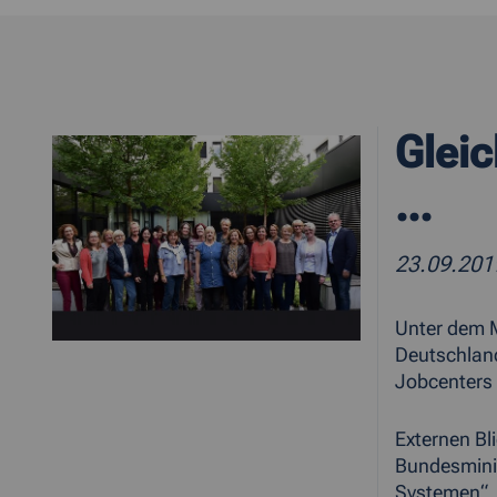
Gleic
...
23.09.20
Unter dem M
Deutschland
Jobcenters 
Externen Bl
Bundesminis
Systemen“.