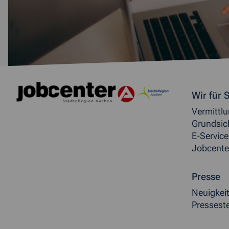
Weitere allgemeine Inf
Wir für S
Vermittl
Grundsic
E-Service
Jobcente
Presse
Neuigkei
Presseste