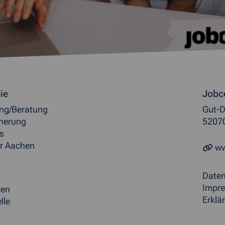
ormationen
ie
Jobc
ung/Beratung
Gut-D
herung
5207
s
r Aachen
ww
Date
Impr
ten
Erklär
lle