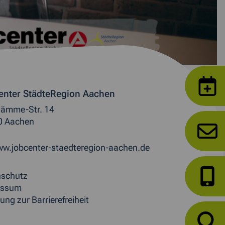
enter StädteRegion Aachen
ämme-Str. 14
0 Aachen
w.jobcenter-staedteregion-aachen.de
nschutz
essum
ung zur Barrierefreiheit