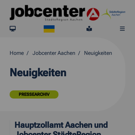
Springe direkt zum Inhalt
Ukraine
jobcenter.digital
Leichte Sprach
Me
Home
Jobcenter Aachen
Neuigkeiten
Neuigkeiten
PRESSEARCHIV
Hauptzollamt Aachen und
Jobcenter StädteRegion…