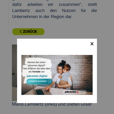
dafür arbeiten wir zusammen“, stellt
Lambertz auch den Nutzen für die
Unternehmen in der Region dar.
ZURÜCK
Mario Lambertz (links) und Stefan Graaf