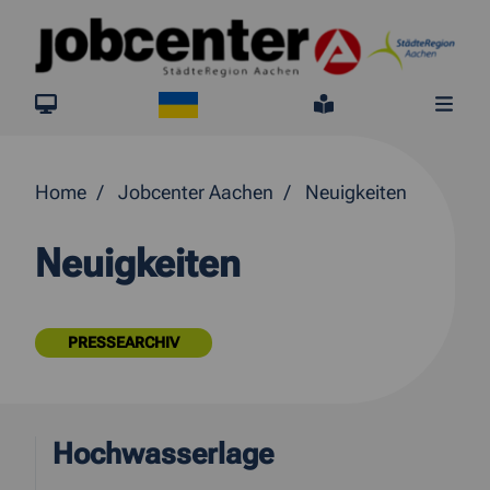
Springe direkt zum Inhalt
Ukraine
jobcenter.digital
Leichte Sprach
Me
Home
Jobcenter Aachen
Neuigkeiten
Neuigkeiten
PRESSEARCHIV
Hochwasserlage