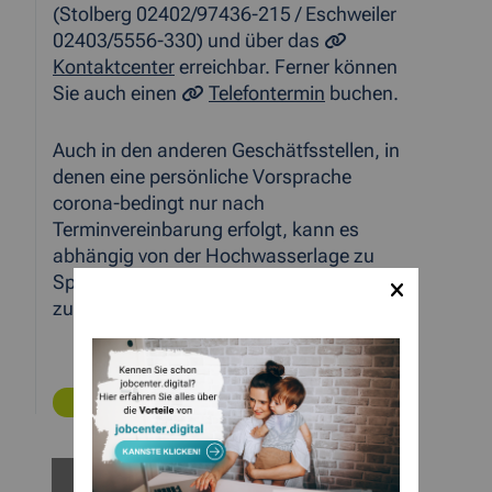
(Stolberg 02402/97436-215 / Eschweiler
02403/5556-330) und über das
Kontaktcenter
erreichbar. Ferner können
Sie auch einen
Telefontermin
buchen.
Auch in den anderen Geschätfsstellen, in
denen eine persönliche Vorsprache
corona-bedingt nur nach
Terminvereinbarung erfolgt, kann es
abhängig von der Hochwasserlage zu
Sperrungen und Stromausfällen und daher
zu kurzfristigen Schließungen kommen.
ZURÜCK