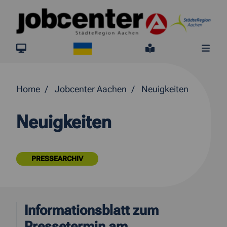
Springe direkt zum Inhalt
Ukraine
jobcenter.digital
Leichte Sprach
Me
Home
Jobcenter Aachen
Neuigkeiten
Neuigkeiten
PRESSEARCHIV
Informationsblatt zum
Pressetermin am