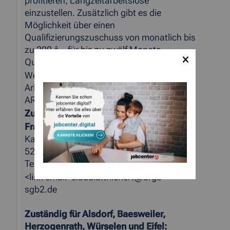
profitieren, Langzeitarbeitslose
einzustellen. Zusätzlich gibt es die
Möglichkeit über einen
Qualifizierungszuschuss von monatlich bis
zu 200 â‚¬ für bis zu zwölf Monate
Qualifizierungen zu finanzieren."
Weitere Informationen erhalten
Arbeitgeber bei den BEZ-Vermittlern der
ARGE im Kreis Aachen:
Zuständig für Eschweiler und Stolberg:
Frau Claudia Thienert
Kaiserplatz 6
52222 Stolberg
Telefon: 02402-97436 145
<link email>claudia.thienert@arge-
sgb2.de
Zuständig für Alsdorf, Baesweiler,
Herzogenrath, Würselen und Eifel: