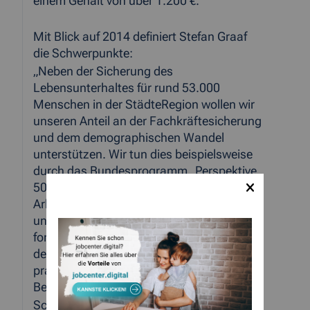
einem Gehalt von über 1.200 €.
Mit Blick auf 2014 definiert Stefan Graaf
die Schwerpunkte:
„Neben der Sicherung des
Lebensunterhaltes für rund 53.000
Menschen in der StädteRegion wollen wir
unseren Anteil an der Fachkräftesicherung
und dem demographischen Wandel
unterstützen. Wir tun dies beispielsweise
durch das Bundesprogramm „Perspektive
50plus“, in welchem wir älteren
Arbeitslosen besondere Betreuungsformen
und Angebote machen können. Auch
forcieren wir die sogenannte „Förderung
der beruflichen Weiterbildung“, also die
praxisnahe Qualifizierung in konkreten
Berufen / Berufsgruppen.
Schließlich werden wir die Menschen im