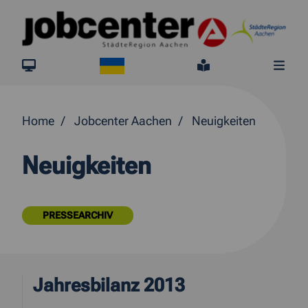
Springe direkt zum Inhalt
Ukraine
jobcenter.digital
Leichte Sprach
Me
Home
Jobcenter Aachen
Neuigkeiten
Neuigkeiten
PRESSEARCHIV
Jahresbilanz 2013