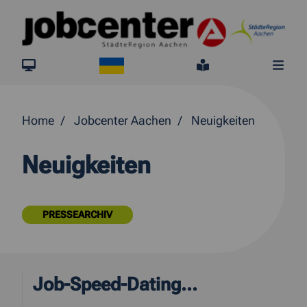
Springe direkt zum Inhalt
Ukraine
jobcenter.digital
Leichte Sprach
Me
Home
Jobcenter Aachen
Neuigkeiten
Neuigkeiten
PRESSEARCHIV
Job-Speed-Dating...