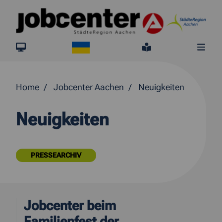
Springe direkt zum Inhalt
Ukraine
jobcenter.digital
Leichte Sprach
Me
Home
Jobcenter Aachen
Neuigkeiten
Neuigkeiten
PRESSEARCHIV
Jobcenter beim
Familienfest der