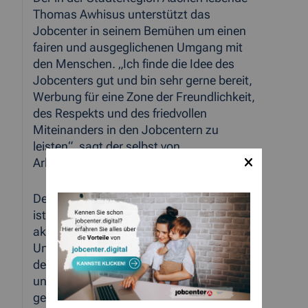
Thomas Awhisus unterstützt das
Jobcenter in seinem Bemühen um einen
fairen und ausgeglichenen Umgang mit
den Menschen. „Ich finde die Idee des
Jobcenters gut und bin sehr gerne bereit,
Werbung für eine Zone der Freundlichkeit,
des Respekts und des friedvollen
Miteinanders in den Jobcentern zu
leisten“, sagt der selbst von
Arbeitslosigkeit betroffene Awhisus.
Der Geschäftsführer des Jobcenters Graaf
ist dankbar, dass Herr Awhisus den
aktiven Kontakt zum Jobcenter zur
Unterstützung der Kampagne gesucht hat,
denn „nur wenn wir alle gemeinsam
unseren Beitrag leisten, wird es uns
gesellschaftlich gelingen, friedvolle