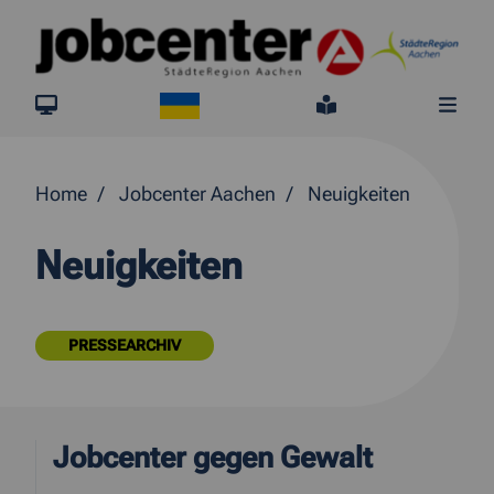
Springe direkt zum Inhalt
Ukraine
jobcenter.digital
Leichte Sprach
Me
Home
Jobcenter Aachen
Neuigkeiten
Neuigkeiten
PRESSEARCHIV
Jobcenter gegen Gewalt