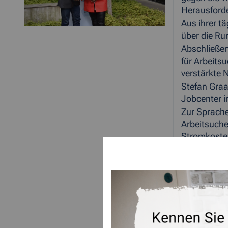
Herausford
Aus ihrer t
über die R
Abschließen
für Arbeits
verstärkte 
Stefan Graa
Jobcenter 
Zur Sprache
Arbeitsuche
Stromkosten
„Ich bin be
Abschlussre
und konnte 
Herausforde
Abschließen
in die jetz