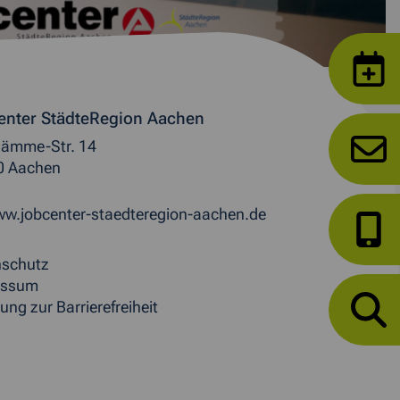
enter StädteRegion Aachen
ämme-Str. 14
0 Aachen
w.jobcenter-staedteregion-aachen.de
nschutz
essum
ung zur Barrierefreiheit