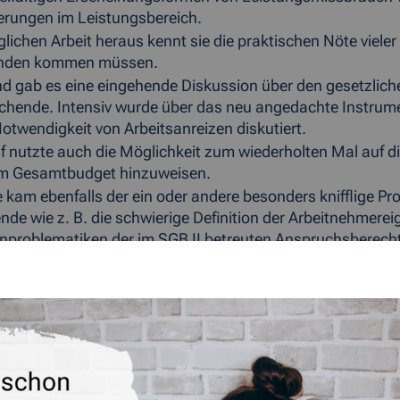
erungen im Leistungsbereich.
äglichen Arbeit heraus kennt sie die praktischen Nöte viel
unden kommen müssen.
d gab es eine eingehende Diskussion über den gesetzlich
uchende. Intensiv wurde über das neu angedachte Instrume
Notwendigkeit von Arbeitsanreizen diskutiert.
f nutzte auch die Möglichkeit zum wiederholten Mal auf 
im Gesamtbudget hinzuweisen.
 kam ebenfalls der ein oder andere besonders knifflige Pr
nde wie z. B. die schwierige Definition der Arbeitnehmereig
problematiken der im SGB II betreuten Anspruchsberecht
geistert von den vielfältigen Unterstützungsangeboten des
sümee. „ Ich danke allen hier arbeitenden Mitarbeiterinn
mich davon überzeugen, dass hier mit viel Herzblut im S
rungen tagtäglich intensiv gearbeitet wird.“
d wurde vereinbart, dass Frau Moll die vom Geschäftsfü
t laufende Diskussion über die nächste Reform der Grundsi