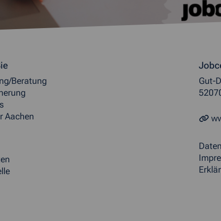
ormationen
ie
Jobc
ung/Beratung
Gut-D
herung
5207
s
r Aachen
ww
Date
Impr
ten
Erklär
lle