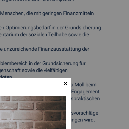
er Menschen, die mit geringen Finanzmitteln
en Optimierungsbedarf in der Grundsicherung
ntarium der sozialen Teilhabe sowie die
die unzureichende Finanzausstattung der
oblembereich in der Grundsicherung für
enschaft sowie die vielfältigen
igten.
 hiesigen Jobcenters“, so Claudia Moll beim
en und Mitarbeitern für ihr hohes Engagement
inne der Menschen an ganz lebenspraktischen
hrer vorgetragenen Verbesserungsvorschläge
cherung für Arbeitsuchende einbringen wird.