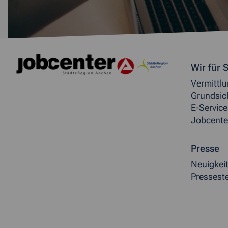
Weitere allgemeine Inf
Wir für S
Vermittl
Grundsic
E-Service
Jobcente
Presse
Neuigkei
Presseste