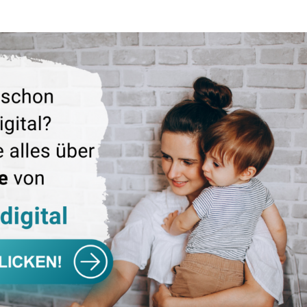
rfeld beiden Trägern des Jobcenters StädteRegion Aachen
n Aachen, vorgestellt und findet deren Unterstützung: „Du
genheiten können trotz Mittelkürzungen ab April 2011 we
ünter Schabram, Sozialdezernent der StädteRegion Aachen.
ichtig, dass die finanziellen Möglichkeiten gezielt dafür 
ftigen Menschen zugutekommen“.
sam haben wir das Konzept den Beschäftigungsträgern i
“, ergänzt Günter Schabram, Sozialdezernent der StädteR
ein ausreichendes Förderangebot im niedrigschwelligen Be
merplätzen in der StädteRegion Aachen. Dabei erhalten T
gogische Unterstützung.“
ÜCK