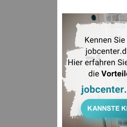
wurde im Vo
StädteRegio
Arbeitsgele
erläutert G
besonders w
hilfebedür
„Und gemein
vorgestellt
garantiert 
AGH-Teilneh
sozialpäda
ZUR