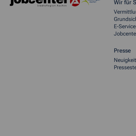
Weitere allgemeine Inf
Wir für S
Vermittl
Grundsic
E-Service
Jobcente
Presse
Neuigkei
Presseste