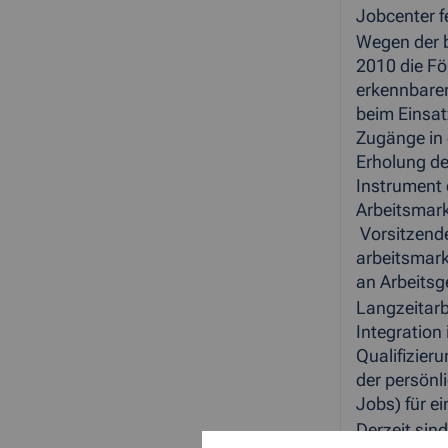
Jobcenter f
Wegen der b
2010 die Fö
erkennbaren
beim Einsat
Zugänge in 
Erholung de
Instrument 
Arbeitsmark
Vorsitzend
arbeitsmark
an Arbeitsg
Langzeitarb
Integration
Qualifizier
der persönl
Jobs) für e
Derzeit sin