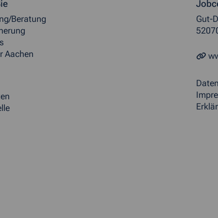
ormationen
ie
Jobc
ung/Beratung
Gut-D
herung
5207
s
r Aachen
ww
Date
Impr
ten
Erklär
lle