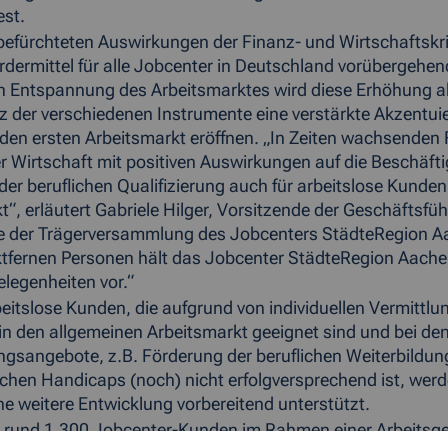
est.
efürchteten Auswirkungen der Finanz- und Wirtschaftskri
rdermittel für alle Jobcenter in Deutschland vorübergehe
 Entspannung des Arbeitsmarktes wird diese Erhöhung ab
z der verschiedenen Instrumente eine verstärkte Akzentuie
den ersten Arbeitsmarkt eröffnen. „In Zeiten wachsenden 
r Wirtschaft mit positiven Auswirkungen auf die Beschäft
der beruflichen Qualifizierung auch für arbeitslose Kund
t“, erläutert Gabriele Hilger, Vorsitzende der Geschäftsfü
e der Trägerversammlung des Jobcenters StädteRegion Aa
tfernen Personen hält das Jobcenter StädteRegion Aach
elegenheiten vor.“
eitslose Kunden, die aufgrund von individuellen Vermittl
 in den allgemeinen Arbeitsmarkt geeignet sind und bei de
ungsangebote, z.B. Förderung der beruflichen Weiterbildun
ichen Handicaps (noch) nicht erfolgversprechend ist, werd
ine weitere Entwicklung vorbereitend unterstützt.
d rund 1.300 Jobcenter-Kunden im Rahmen einer Arbeitsge