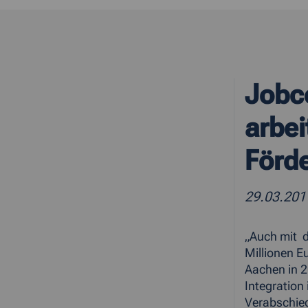
Jobc
arbe
Förd
29.03.201
„Auch mit d
Millionen E
Aachen in 2
Integration 
Verabschie