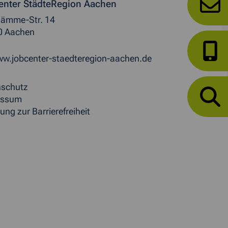
enter StädteRegion Aachen
ämme-Str. 14
0 Aachen
w.jobcenter-staedteregion-aachen.de
nschutz
essum
ung zur Barrierefreiheit