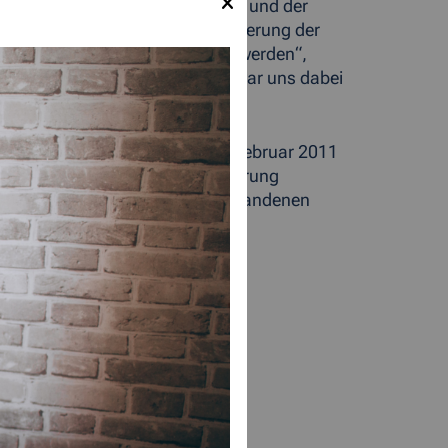
, der Agentur für Arbeit Aachen und der
rch eine inhaltliche Umstrukturierung der
iterhin 1.100 Plätze angeboten werden“,
 Gabriele Hilger ergänzt, „es war uns dabei
eingesetzt werden, dass sie den
n der Trägerkonferenz am 14. Februar 2011
egion Aachen. „Die Umstrukturierung
reich mit ca. 1.100 ständig vorhandenen
eilnehmende auch individuell