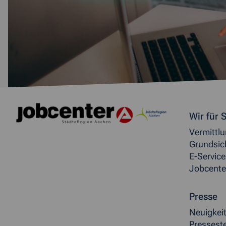
Weitere allgemeine Inf
Wir für S
Vermittl
Grundsic
E-Service
Jobcente
Presse
Neuigkei
Presseste