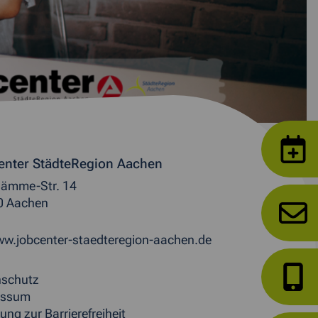
enter StädteRegion Aachen
ämme-Str. 14
0 Aachen
w.jobcenter-staedteregion-aachen.de
nschutz
essum
ung zur Barrierefreiheit