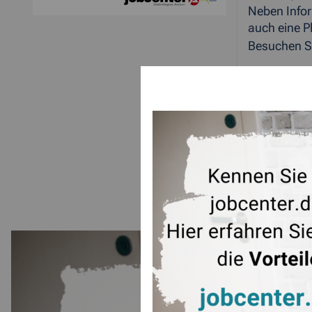
Neben Infor
auch eine P
Besuchen S
ZUR