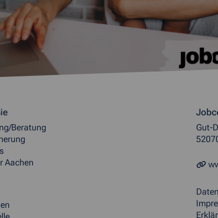
ormationen
ie
Jobc
ung/Beratung
Gut-D
herung
5207
s
r Aachen
ww
Date
Impr
ten
Erklär
lle