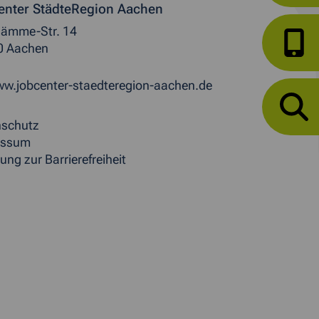
enter StädteRegion Aachen
ämme-Str. 14
0 Aachen
w.jobcenter-staedteregion-aachen.de
nschutz
essum
ung zur Barrierefreiheit