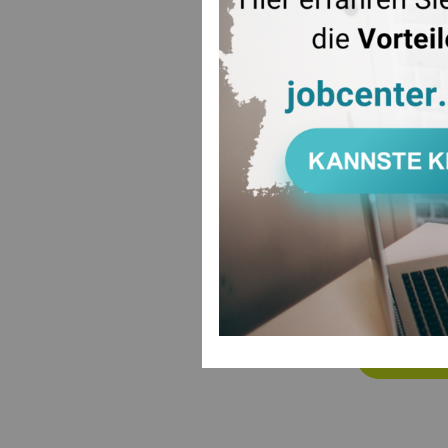
Frau Iris F
Tel.: 02405
Fax: 02405
E-Mail: <li
Frau Claudi
Tel.: 02405
Fax: 02405
E-Mail: <li
Institution:
Sprungbrett
ZUR