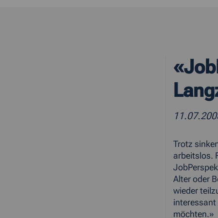
«Job
Langz
11.07.200
Trotz sinke
arbeitslos.
JobPerspekt
Alter oder 
wieder teil
interessant
möchten.»