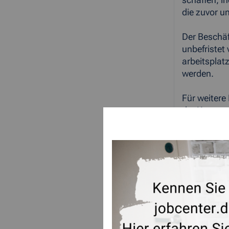
schaffen, i
die zuvor u
Der Beschäf
unbefristet
arbeitspla
werden.
Für weitere
der Koopera
Für Arbeitg
Herr Thoma
Tel.: 02405
Fax: 02405
E-Mail: <li