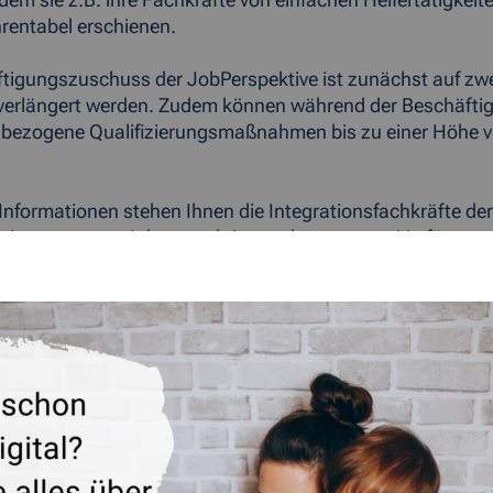
ndem sie z.B. ihre Fachkräfte von einfachen Helfertätigkeit
nrentabel erschienen.
tigungszuschuss der JobPerspektive ist zunächst auf zwei
 verlängert werden. Zudem können während der Beschäftigu
tzbezogene Qualifizierungsmaßnahmen bis zu einer Höhe 
 Informationen stehen Ihnen die Integrationsfachkräfte de
tionspartner «Jobperspektive» sehr gerne zur Verfügung.
eber im Kreis Aachen:
s Fiala
/ 4890-31
/ 4890-96
nk email>fiala@sprungbrett-aachen.de