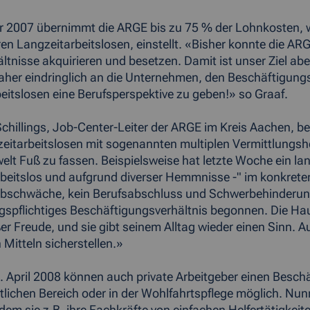
r 2007 übernimmt die ARGE bis zu 75 % der Lohnkosten,
en Langzeitarbeitslosen, einstellt. «Bisher konnte die ARG
ltnisse akquirieren und besetzen. Damit ist unser Ziel abe
daher eindringlich an die Unternehmen, den Beschäftigun
eitslosen eine Berufsperspektive zu geben!» so Graaf.
Schillings, Job-Center-Leiter der ARGE im Kreis Aachen, 
zeitarbeitslosen mit sogenannten multiplen Vermittlungsh
welt Fuß zu fassen. Beispielsweise hat letzte Woche ein la
rbeitslos und aufgrund diverser Hemmnisse -" im konkret
bschwäche, kein Berufsabschluss und Schwerbehinderung -
gspflichtiges Beschäftigungsverhältnis begonnen. Die Haus
ßer Freude, und sie gibt seinem Alltag wieder einen Sinn.
 Mitteln sicherstellen.»
. April 2008 können auch private Arbeitgeber einen Besch
ntlichen Bereich oder in der Wohlfahrtspflege möglich. Nu