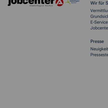
Weitere allgemeine Inf
Wir für S
Vermittl
Grundsic
E-Service
Jobcente
Presse
Neuigkei
Presseste