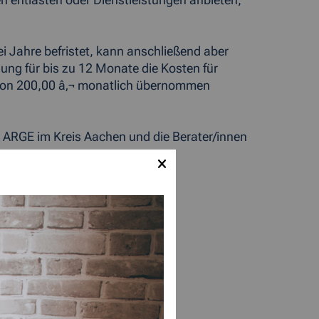
en entlasten oder Dienstleistungen anbieten,
 Jahre befristet, kann anschließend aber
ng für bis zu 12 Monate die Kosten für
von 200,00 â‚¬ monatlich übernommen
r ARGE im Kreis Aachen und die Berater/innen