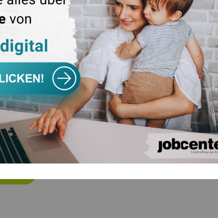
uchs
/ 4890-41
/ 4890-96
nk email>fuchs@sprungbrett-aachen.de
a Thienert
/ 4890-32
/ 4890-96
nk email>thienert@sprungbrett-aachen.de
 - Beschäftigungsinitiative für den Kreis Aachen gGmbH
ÜCK