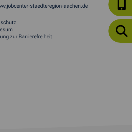
w.jobcenter-staedteregion-aachen.de
nschutz
essum
ung zur Barrierefreiheit