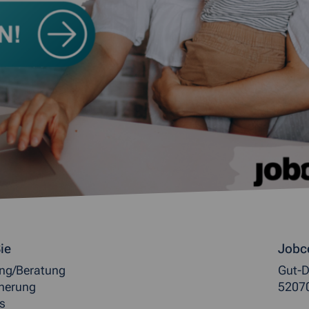
ormationen
ie
Jobc
ung/Beratung
Gut-D
herung
5207
s