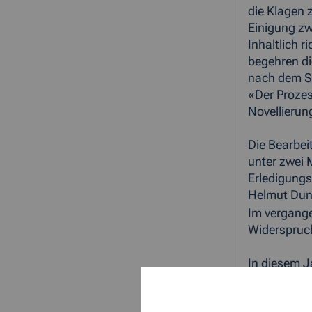
die Klagen 
Einigung zw
Inhaltlich 
begehren di
nach dem So
«Der Prozes
Novellierun
Die Bearbei
unter zwei 
Erledigungs
Helmut Dunk
Im vergang
Widerspruch
In diesem J
Schätzungen
2005.