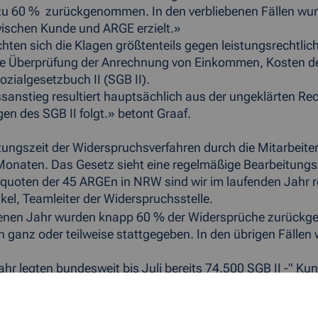
zu 60 % zurückgenommen. In den verbliebenen Fällen wurd
ischen Kunde und ARGE erzielt.»
richten sich die Klagen größtenteils gegen leistungsrechtl
e Überprüfung der Anrechnung von Einkommen, Kosten de
zialgesetzbuch II (SGB II).
sanstieg resultiert hauptsächlich aus der ungeklärten Rec
gen des SGB II folgt.» betont Graaf.
tungszeit der Widerspruchsverfahren durch die Mitarbeiter
Monaten. Das Gesetz sieht eine regelmäßige Bearbeitungsz
quoten der 45 ARGEn in NRW sind wir im laufenden Jahr re
el, Teamleiter der Widerspruchsstelle.
enen Jahr wurden knapp 60 % der Widersprüche zurückgew
 ganz oder teilweise stattgegeben. In den übrigen Fäll
ahr legten bundesweit bis Juli bereits 74.500 SGB II -" Ku
 besagen, im gesamten Jahr 2008 werden es mehr als 120