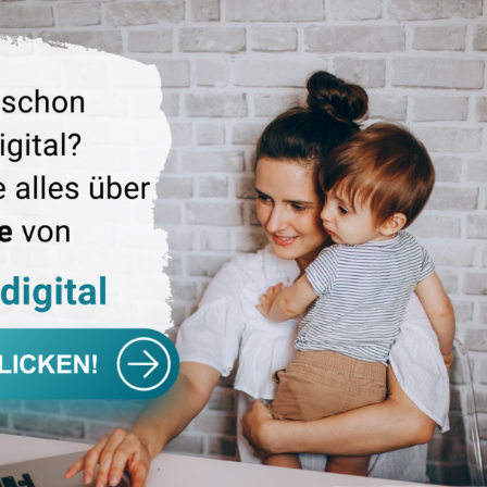
e beim Bundessozialgericht in Kassel ein zweiter Senat eing
iten zuständig ist.
gen wenden Sie sich bitte an Frau Dr. Schuhmacher,
5198-3141, Fax: 0241-5198-3119,
ink email>Katja.Schuhmacher@arge-sgb2.de
ÜCK