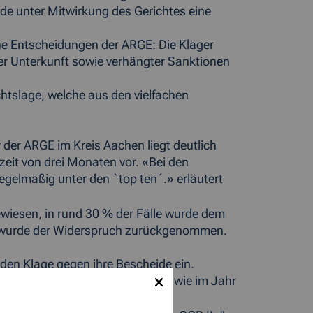
e unter Mitwirkung des Gerichtes eine
iche Entscheidungen der ARGE: Die Kläger
r Unterkunft sowie verhängter Sanktionen
htslage, welche aus den vielfachen
 der ARGE im Kreis Aachen liegt deutlich
eit von drei Monaten vor. «Bei den
gelmäßig unter den `top ten´.» erläutert
iesen, in rund 30 % der Fälle wurde dem
en wurde der Widerspruch zurückgenommen.
nden Klage gegen ihre Bescheide ein.
.000 Klagen -" dreimal so viel wie im Jahr