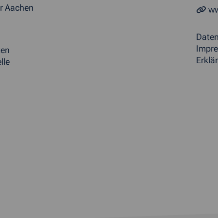
r Aachen
ww
Date
Impr
ten
Erklär
lle