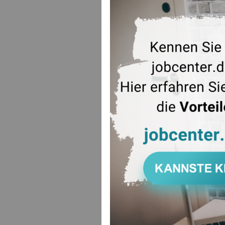
Jüngst wurd
Angelegenhe
Bei Nachfra
Tel: 0241-
E-Mail: <l
ZUR