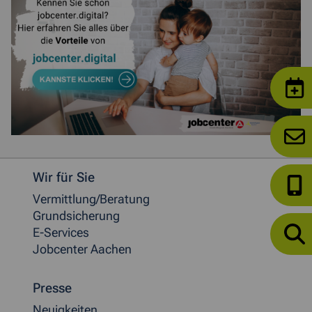
Weitere allgemeine Informationen
Wir für Sie
Vermittlung/Beratung
Grundsicherung
E-Services
Jobcenter Aachen
Presse
Neuigkeiten