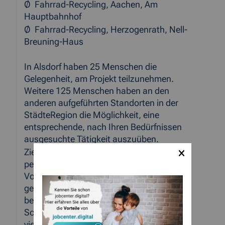
Ø Fahrrad-Recycling, Aachen, Am
Hauptbahnhof
Ø Fahrrad-Recycling, Herzogenrath, Nell-
Breuning-Haus
In Alsdorf haben 25 Menschen die
Gelegenheit, am Projekt teilzunehmen.
Weitere 125 Menschen haben an den
anderen aufgeführten Standorten in der
StädteRegion die Möglichkeit, eine
entsprechende, nach Ihren Bedürfnissen
ausgesuchte Tätigkeit auszuüben.
Ziel aller Hilfen ist das Erreichen einer
persönlichen und sozialen Stabilität als
Voraussetzung für eine (längerfristige)
gesellschaftliche Integration und
berufliche Tätigkeit. Die sozialen
Schwierigkeiten der Menschen sind so
vielschichtig wie sie selbst; es handelt sich