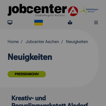
Springe direkt zum Inhalt
Ukraine
jobcenter.digital
Leichte Sprach
Me
Home
Jobcenter Aachen
Neuigkeiten
Neuigkeiten
PRESSEARCHIV
Kreativ- und
Recyclingwerkstatt Alsdorf