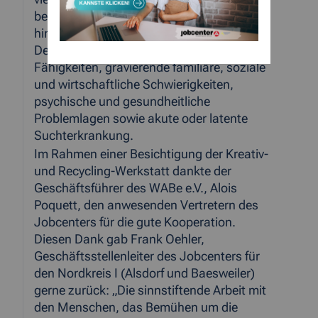
beispielsweise um Problemlagen
hinsichtlich der Wohnsituation, soziale
Defizite, mangelnde lebenspraktische
Fähigkeiten, gravierende familiäre, soziale
und wirtschaftliche Schwierigkeiten,
psychische und gesundheitliche
Problemlagen sowie akute oder latente
Suchterkrankung.
Im Rahmen einer Besichtigung der
Kreativ-
und Recycling-Werkstatt
dankte der
Geschäftsführer des WABe e.V., Alois
Poquett, den anwesenden Vertretern des
Jobcenters für die gute Kooperation.
Diesen Dank gab Frank Oehler,
Geschäftsstellenleiter des Jobcenters für
den Nordkreis I (Alsdorf und Baesweiler)
gerne zurück: „Die sinnstiftende Arbeit mit
den Menschen, das Bemühen um die