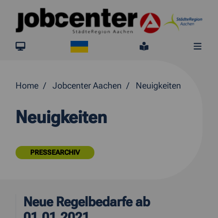
Springe direkt zum Inhalt
Ukraine
jobcenter.digital
Leichte Sprach
Me
Home
Jobcenter Aachen
Neuigkeiten
Neuigkeiten
PRESSEARCHIV
Neue Regelbedarfe ab
01.01.2021