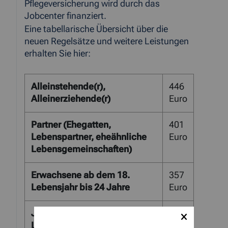
Pflegeversicherung wird durch das
Jobcenter finanziert.
Eine tabellarische Übersicht über die
neuen Regelsätze und weitere Leistungen
erhalten Sie hier:
Alleinstehende(r),
446
Alleinerziehende(r)
Euro
Partner (Ehegatten,
401
Lebenspartner, eheähnliche
Euro
Lebensgemeinschaften)
Erwachsene ab dem 18.
357
Lebensjahr bis 24 Jahre
Euro
Jugendliche ab dem 14.
373
Lebensjahr bis 17 Jahre
Euro