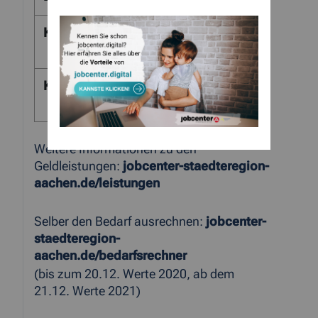
Kinder von 6 bis 13 Jahre
309
Euro
Kinder 0 bis 5 Jahre
283
Euro
Weitere Informationen zu den
Geldleistungen:
jobcenter-staedteregion-
aachen.de/leistungen
Selber den Bedarf ausrechnen:
jobcenter-
staedteregion-
aachen.de/bedarfsrechner
(bis zum 20.12. Werte 2020, ab dem
21.12. Werte 2021)