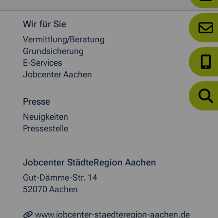
Weitere allgemeine Informationen
Wir für Sie
Vermittlung/Beratung
Grundsicherung
E-Services
Jobcenter Aachen
Presse
Neuigkeiten
Pressestelle
Jobcenter StädteRegion Aachen
Gut-Dämme-Str. 14
52070 Aachen
www.jobcenter-staedteregion-aachen.de