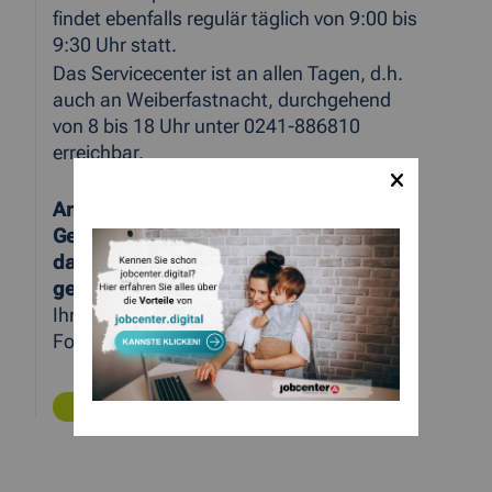
findet ebenfalls regulär täglich von 9:00 bis
9:30 Uhr statt.
Das Servicecenter ist an allen Tagen, d.h.
auch an Weiberfastnacht, durchgehend
von 8 bis 18 Uhr unter 0241-886810
erreichbar.
Am Rosenmontag, 11.02.2013 sind alle
Geschäftsstellen des Jobcenters sowie
das telefonische Servicecenter
geschlossen.
Rechtsnachteile entstehen
Ihnen dadurch nicht. Eine Meldung am
Folgetag wahrt Fristen und Meldefristen.
ZURÜCK