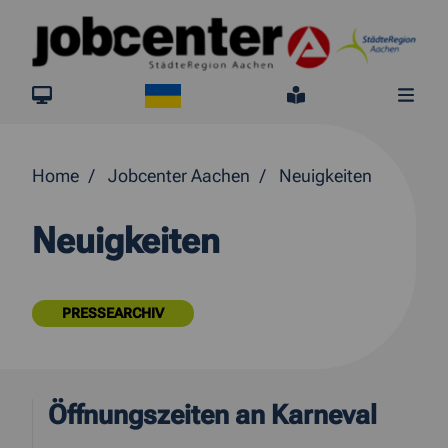
Springe direkt zum Inhalt
Ukraine
jobcenter.digital
Leichte Sprach
Me
Home
Jobcenter Aachen
Neuigkeiten
Neuigkeiten
PRESSEARCHIV
Öffnungszeiten an Karneval