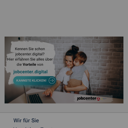
Weitere allgemeine Informationen
Wir für Sie