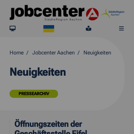
Springe direkt zum Inhalt
Ukraine
jobcenter.digital
Leichte Sprach
Me
Home
Jobcenter Aachen
Neuigkeiten
Neuigkeiten
PRESSEARCHIV
Öffnungszeiten der
Geschäftsstelle Eifel