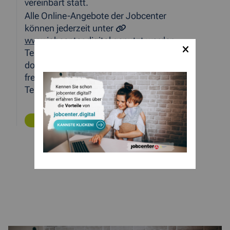
vereinbart statt.
Alle Online-Angebote der Jobcenter
können jederzeit unter
www.jobcenter.digital
genutzt werden.
Telefonisch ist das Jobcenter montags bis
donnerstags von 8:00 – 18:00 Uhr sowie
freitags von 08:00 – 14:00 Uhr unter der
Telefonnummer 0241/88681-0 erreichbar.
ZURÜCK