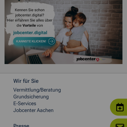
Weitere allgemeine Informationen
Wir für Sie
Vermittlung/Beratung
Grundsicherung
E-Services
Jobcenter Aachen
Presse