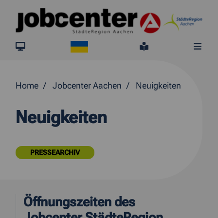
Springe direkt zum Inhalt
Ukraine
jobcenter.digital
Leichte Sprach
Me
Home
Jobcenter Aachen
Neuigkeiten
Neuigkeiten
PRESSEARCHIV
Öffnungszeiten des
Jobcenter StädteRegion