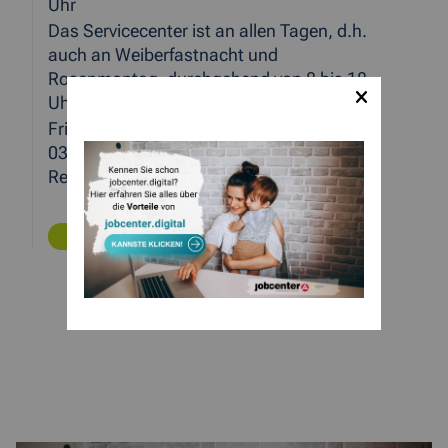
Uhr
Das Servicecenter ist an allen Tagen, d.h.
auch an Weiberfastnacht und
Rosenmontag, durchgehend von 8 bis 18
Uhr unter 0241-886810 erreichbar.
Fristen und Meldeverpflichtungen für den
03.03.2014 können am 04.03.2014 ohne
Rechtsnachteile nachgeholt werden.
ZURÜCK