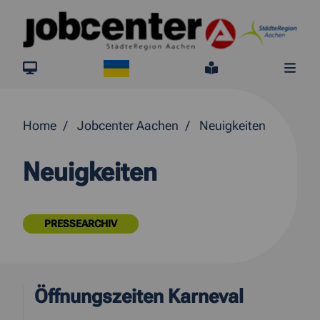
Springe direkt zum Inhalt
Ukraine
jobcenter.digital
Leichte Sprach
Me
Home
Jobcenter Aachen
Neuigkeiten
Neuigkeiten
PRESSEARCHIV
Öffnungszeiten Karneval