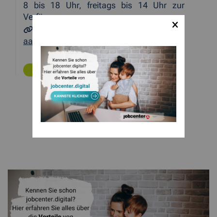
8 bis 18 Uhr, freitags bis 14 Uhr zur
Verfügung.
https://www.jobcenter-staedteregion-
aachen.de/service/
ZURÜCK