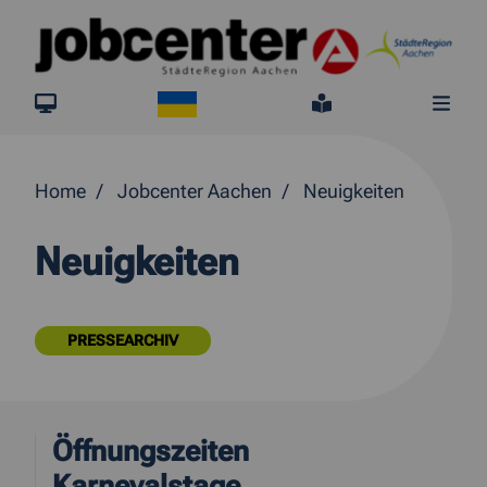
Springe direkt zum Inhalt
Ukraine
jobcenter.digital
Leichte Sprach
Me
Home
Jobcenter Aachen
Neuigkeiten
Neuigkeiten
PRESSEARCHIV
Öffnungszeiten
Karnevalstage