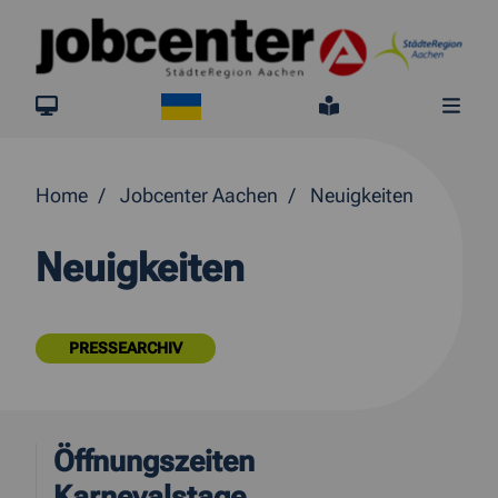
Springe direkt zum Inhalt
Ukraine
jobcenter.digital
Leichte Sprach
Me
Home
Jobcenter Aachen
Neuigkeiten
Neuigkeiten
PRESSEARCHIV
Öffnungszeiten
Karnevalstage