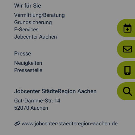
Weitere allgemeine Informationen
Wir für Sie
Vermittlung/Beratung
Grundsicherung
E-Services
Jobcenter Aachen
Presse
Neuigkeiten
Pressestelle
Jobcenter StädteRegion Aachen
Gut-Dämme-Str. 14
52070 Aachen
www.jobcenter-staedteregion-aachen.de