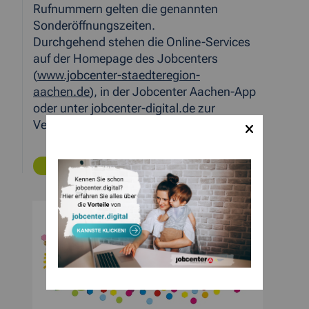
Rufnummern gelten die genannten
Sonderöffnungszeiten.
Durchgehend stehen die Online-Services
auf der Homepage des Jobcenters
(
www.jobcenter-staedteregion-
aachen.de
), in der Jobcenter Aachen-App
oder unter jobcenter-digital.de zur
Verfügung.
ZURÜCK