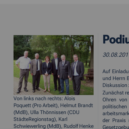
Podi
30.08.20
Auf Einladu
und Herrn 
Diskussion 
Zunächst re
Von links nach rechts: Alois
Ohren von 
Poquett (Pro Arbeit), Helmut Brandt
politischen
(MdB), Ulla Thönnissen (CDU
arbeitsmark
StädteRegionstag), Karl
der Praxis
Schwiewerling (MdB), Rudolf Henke
Gesetzgebu