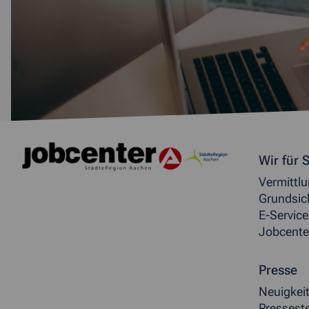
Weitere allgemeine Inf
Wir für S
Vermittl
Grundsic
E-Service
Jobcente
Presse
Neuigkei
Presseste