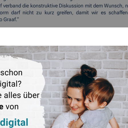
f verband die konstruktive Diskussion mit dem Wunsch, n
eform darf nicht zu kurz greifen, damit wir es schaffe
o Graaf.“
ÜCK