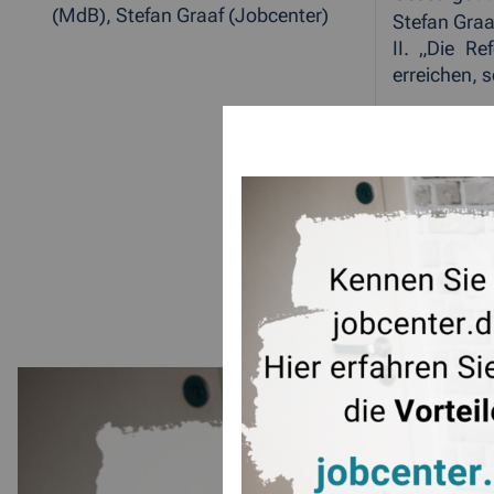
(MdB), Stefan Graaf (Jobcenter)
Stefan Graa
II. „Die R
erreichen, s
ZUR