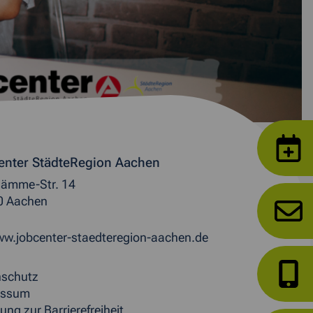
enter StädteRegion Aachen
ämme-Str. 14
0 Aachen
w.jobcenter-staedteregion-aachen.de
nschutz
essum
ung zur Barrierefreiheit