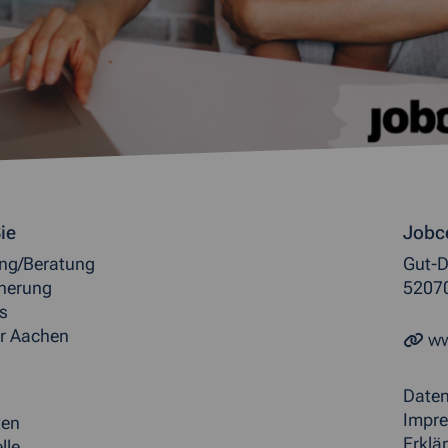
ormationen
ie
Jobc
ung/Beratung
Gut-D
herung
5207
s
r Aachen
ww
Date
Impr
ten
Erklär
lle