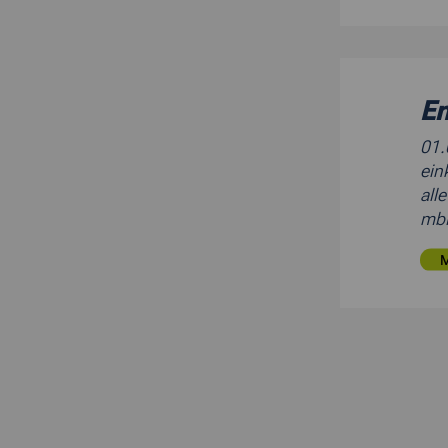
En
01
ein
all
mb