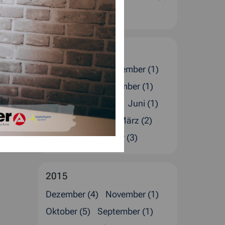
Januar (4)
2016
Dezember (5)
November (1)
Oktober (1)
September (1)
August (4)
Juli (2)
Juni (1)
Mai (1)
April (4)
März (2)
Februar (4)
Januar (3)
2015
Dezember (4)
November (1)
Oktober (5)
September (1)