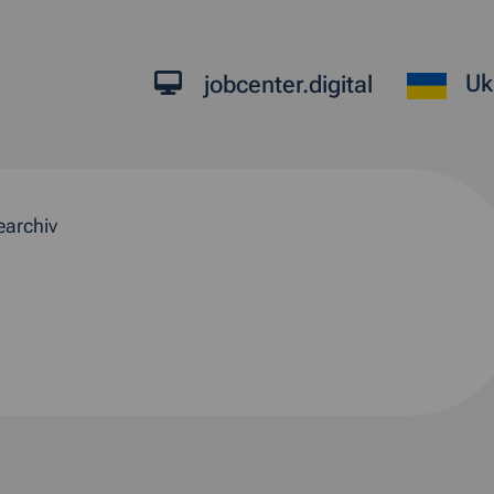
Uk
jobcenter.digital
earchiv