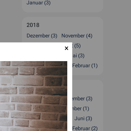
Januar (3)
2018
Dezember (3)
November (4)
Oktober (2)
August (5)
Juli (1)
Juni (2)
Mai (3)
April (1)
März (2)
Februar (1)
2017
Dezember (4)
November (3)
Oktober (2)
September (1)
August (1)
Juli (4)
Juni (3)
April (2)
März (1)
Februar (2)