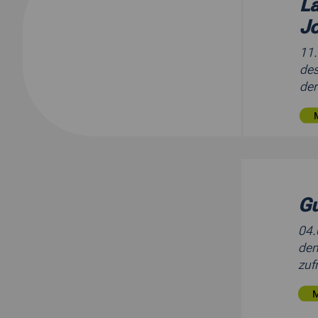
La
J
11
des
der
Gu
04
den
zuf