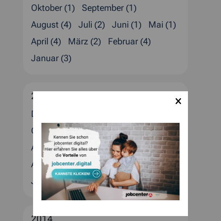
Oktober (1)
September (1)
August (4)
Juli (2)
Juni (1)
Mai (1)
April (4)
März (2)
Februar (4)
Januar (3)
2015
Dezember (4)
November (1)
Oktober (5)
September (1)
August (2)
Juli (2)
Juni (1)
Mai (3)
April (1)
März (4)
Februar (3)
Januar (1)
2014