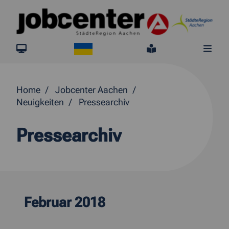
Springe direkt zum Inhalt
Ukraine
jobcenter.digital
Leichte Sprach
Me
Home
Jobcenter Aachen
Neuigkeiten
Pressearchiv
Pressearchiv
Februar 2018