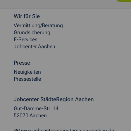
Weitere allgemeine Informationen
Wir für Sie
Vermittlung/Beratung
Grundsicherung
E-Services
Jobcenter Aachen
Presse
Neuigkeiten
Pressestelle
Jobcenter StädteRegion Aachen
Gut-Dämme-Str. 14
52070 Aachen
www.jobcenter-staedteregion-aachen.de