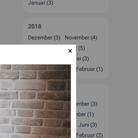
Januar (3)
2018
Dezember (3)
November (4)
Oktober (2)
August (5)
Juli (1)
Juni (2)
Mai (3)
April (1)
März (2)
Februar (1)
2017
Dezember (4)
November (3)
Oktober (2)
September (1)
August (1)
Juli (4)
Juni (3)
April (2)
März (1)
Februar (2)