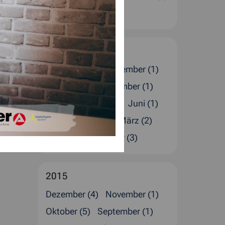
Januar (4)
2016
Dezember (5)
November (1)
Oktober (1)
September (1)
August (4)
Juli (2)
Juni (1)
Mai (1)
April (4)
März (2)
Februar (4)
Januar (3)
2015
Dezember (4)
November (1)
Oktober (5)
September (1)