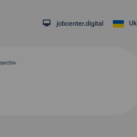
Uk
jobcenter.digital
earchiv