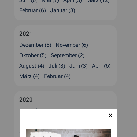
Juni (6)
Mai (7)
April (3)
März (12)
Februar (6)
Januar (3)
2021
Dezember (5)
November (6)
Oktober (5)
September (2)
August (4)
Juli (8)
Juni (3)
April (6)
März (4)
Februar (4)
2020
Dezember (6)
November (2)
Oktober (3)
September (2)
August (4)
Juli (1)
Juni (1)
April (6)