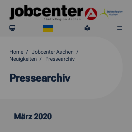
Springe direkt zum Inhalt
Ukraine
jobcenter.digital
Leichte Sprach
Me
Home
Jobcenter Aachen
Neuigkeiten
Pressearchiv
Pressearchiv
März 2020