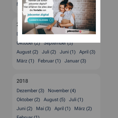
März (6)
Februar (4)
Januar (2)
2019
Dezember (6)
November (1)
Oktober (2)
September (5)
August (2)
Juli (2)
Juni (1)
April (3)
März (1)
Februar (1)
Januar (3)
2018
Dezember (3)
November (4)
Oktober (2)
August (5)
Juli (1)
Juni (2)
Mai (3)
April (1)
März (2)
Februar (1)