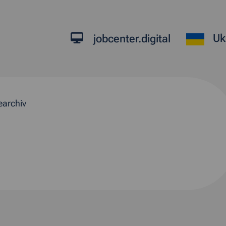
Uk
jobcenter.digital
earchiv