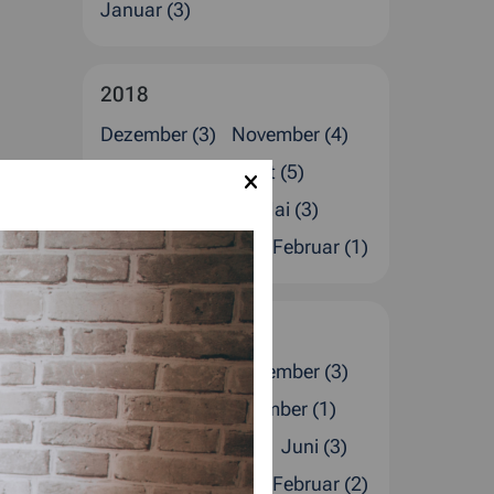
Januar (3)
2018
Dezember (3)
November (4)
Oktober (2)
August (5)
Juli (1)
Juni (2)
Mai (3)
April (1)
März (2)
Februar (1)
2017
Dezember (4)
November (3)
Oktober (2)
September (1)
August (1)
Juli (4)
Juni (3)
April (2)
März (1)
Februar (2)