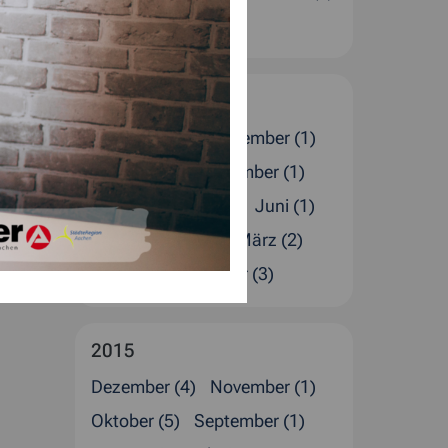
Januar (4)
2016
Dezember (5)
November (1)
Oktober (1)
September (1)
August (4)
Juli (2)
Juni (1)
Mai (1)
April (4)
März (2)
Februar (4)
Januar (3)
2015
Dezember (4)
November (1)
Oktober (5)
September (1)