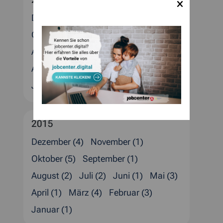
Dezember (5)
November (1)
Oktober (1)
September (1)
August (4)
Juli (2)
Juni (1)
Mai (1)
April (4)
März (2)
Februar (4)
Januar (3)
2015
Dezember (4)
November (1)
Oktober (5)
September (1)
August (2)
Juli (2)
Juni (1)
Mai (3)
April (1)
März (4)
Februar (3)
Januar (1)