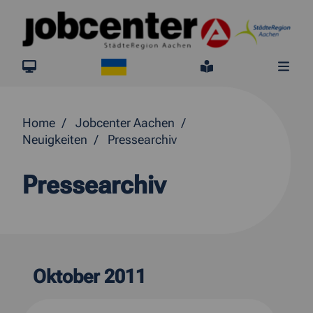
Springe direkt zum Inhalt
Ukraine
jobcenter.digital
Leichte Sprach
Me
Home
Jobcenter Aachen
Neuigkeiten
Pressearchiv
Pressearchiv
Oktober 2011