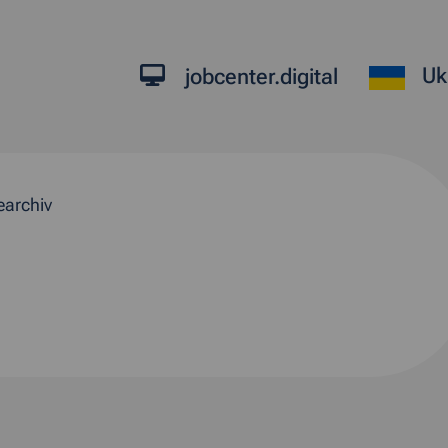
Uk
jobcenter.digital
earchiv