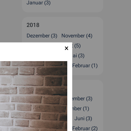
Januar (3)
2018
Dezember (3)
November (4)
Oktober (2)
August (5)
Juli (1)
Juni (2)
Mai (3)
April (1)
März (2)
Februar (1)
2017
Dezember (4)
November (3)
Oktober (2)
September (1)
August (1)
Juli (4)
Juni (3)
April (2)
März (1)
Februar (2)