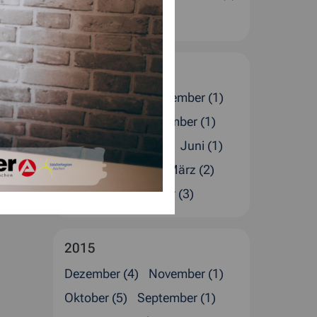
Januar (4)
2016
Dezember (5)
November (1)
Oktober (1)
September (1)
August (4)
Juli (2)
Juni (1)
Mai (1)
April (4)
März (2)
Februar (4)
Januar (3)
2015
Dezember (4)
November (1)
Oktober (5)
September (1)